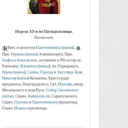
Неделя 10-я по Пятидесятнице.
Поста нет.
Вмч. и целителя
Пантелеимона
(
икона
).
Прп.
Германа
(
икона
) Аляскинского. Прп.
Анфисы
(
икона
) исп., игумении и 90 сестер ее.
Равноапп.
Климента
(
икона
), еп. Охридского,
Наума
(
икона
),
Саввы
,
Горазда
и
Ангеляра
. Блж.
Николая
(
икона
) Кочанова, Христа ради
юродивого, Новгородского. Свт.
Иоасафа
, митр.
Московского и всея Руси.
Собор Смоленских
святых
. Сщмч.
Амвросия
, еп. Сарапульского.
Сщмч.
Платона
и
Пантелеимона
пресвитера.
Сщмч.
Иоанна
пресвитера.