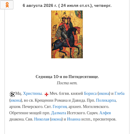
0
6 августа 2026 г. ( 24 июля ст.ст.), четверг.
Седмица 10-я по Пятидесятнице.
Поста нет.
Мц.
Христины
.
Мчч. блгвв. князей
Бориса
(
икона
) и
Глеба
(
икона
), во св. Крещении Романа и Давида. Прп.
Поликарпа
,
архим. Печерского. Свт.
Георгия
, архиеп. Могилевского.
Обретение мощей прп.
Далмата
Исетского. Сщмч.
Алфея
диакона. Свв.
Николая
(
икона
) и
Иоанна
испп., пресвитеров.