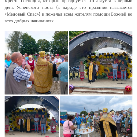
Креста Господня, который празднуется 14 августа в первый
день Успенского поста (в народе это праздник называется
«Медовый Спас») и пожелал всем жителям помощи Божией во
всех добрых начинаниях.