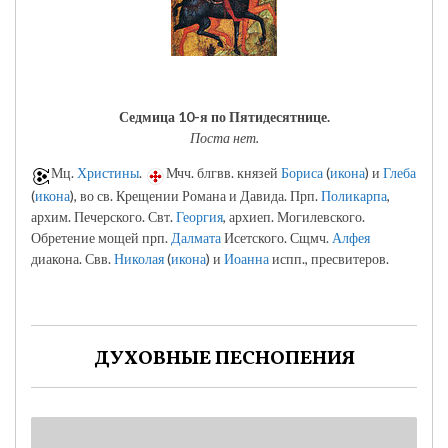
Седмица 10-я по Пятидесятнице.
Поста нет.
Мц.
Христины
.
Мчч. блгвв. князей
Бориса
(
икона
) и
Глеба
(
икона
), во св. Крещении Романа и Давида. Прп.
Поликарпа
,
архим. Печерского. Свт.
Георгия
, архиеп. Могилевского.
Обретение мощей прп.
Далмата
Исетского. Сщмч.
Алфея
диакона. Свв.
Николая
(
икона
) и
Иоанна
испп., пресвитеров.
ДУХОВНЫЕ ПЕСНОПЕНИЯ