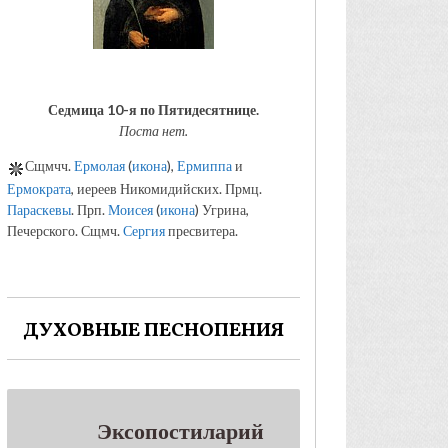
Седмица 10-я по Пятидесятнице.
Поста нет.
Сщмчч.
Ермолая
(
икона
),
Ермиппа
и
Ермократа
, иереев Никомидийских. Прмц.
Параскевы
. Прп.
Моисея
(
икона
) Угрина,
Печерского. Сщмч.
Сергия
пресвитера.
ДУХОВНЫЕ ПЕСНОПЕНИЯ
Эксопостиларий