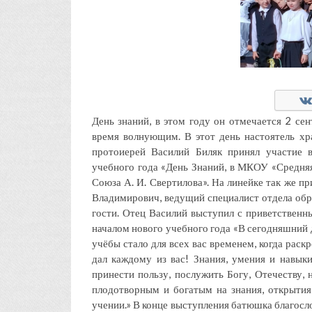
День знаний, в этом году он отмечается 2 сен
время волнующим. В этот день настоятель х
протоиерей Василий Биляк принял участие 
учебного года «День Знаний, в МКОУ «Средня
Союза А. И. Свертилова». На линейке так же п
Владимирович, ведущий специалист отдела обра
гости. Отец Василий выступил с приветственны
началом нового учебного года «В сегодняшний д
учёбы стало для всех вас временем, когда рас
дал каждому из вас! Знания, умения и навык
принести пользу, послужить Богу, Отечеству,
плодотворным и богатым на знания, открыти
учении.» В конце выступления батюшка благосл