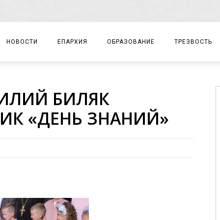
НОВОСТИ
ЕПАРХИЯ
ОБРАЗОВАНИЕ
ТРЕЗВОСТЬ
АРХИЕРЕЙ
ПРАВОСЛАВНАЯ ГИМНАЗИЯ
СОБЫТИЯ
ИЛИЙ БИЛЯК
ЕПАРХИАЛЬНОЕ УПРАВЛЕНИЕ
ЦЕНТР «ВОЗРОЖДЕНИЕ»
ДОКУМЕНТЫ
ИК «ДЕНЬ ЗНАНИЙ»
ДОКУМЕНТЫ
ДЕТСКИЙ ТУРИЗМ
ЗАМЕТКИ
ЕПАРХИАЛЬНЫЕ ОТДЕЛЫ
ДУХОВЕНСТВО
БЛАГОЧИНИЯ
ХРАМЫ И МОНАСТЫРИ
МАТЕРИАЛЫ