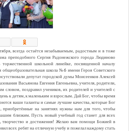
КОНТАКТЫ/РЕКВИЗИТЫ
тября, всегда остаётся незабываемым, радостным и в тоже
рама преподобного Сергия Радонежского города Людиново
в торжественной школьной линейке, посвященной началу
я общеобразовательная школа №6 имени Героя Советского
рисутствовали депутат городской думы Моисеенков Алексей
зования Васьянова Евгения Евгеньевна, учителя, родители,
м словом, поздравил учеников, их родителей и учителей с
ень к детям, к маленьким и взрослым. Дай Бог, чтобы время
кроются ваши таланты и самые лучшие качества, которые Бог
и, приобретённые на занятиях нужны нам для того, чтобы
 нашим близким. Пусть новый учебный год станет для всех
я, творчество и достижения! Желаю вам помощи Божией в
овил всех ребят на отличную учебу и пожелал каждому стать