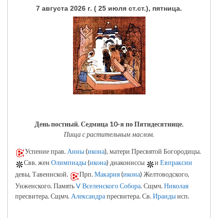
7 августа 2026 г. ( 25 июля ст.ст.), пятница.
День постный.
Седмица 10-я по Пятидесятнице.
Пища с растительным маслом.
Успение прав.
Анны
(
икона
), матери Пресвятой Богородицы.
Свв. жен
Олимпиады
(
икона
) диакониссы
и
Евпраксии
девы, Тавеннской.
Прп.
Макария
(
икона
) Желтоводского,
Унженского. Память
V Вселенского Собора
. Сщмч.
Николая
пресвитера. Сщмч.
Александра
пресвитера. Св.
Ираиды
исп.