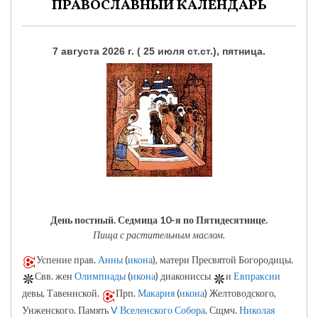
ПРАВОСЛАВНЫЙ КАЛЕНДАРЬ
7 августа 2026 г. ( 25 июля ст.ст.), пятница.
День постный.
Седмица 10-я по Пятидесятнице.
Пища с растительным маслом.
Успение прав.
Анны
(
икона
), матери Пресвятой Богородицы.
Свв. жен
Олимпиады
(
икона
) диакониссы
и
Евпраксии
девы, Тавеннской.
Прп.
Макария
(
икона
) Желтоводского,
Унженского. Память
V Вселенского Собора
. Сщмч.
Николая