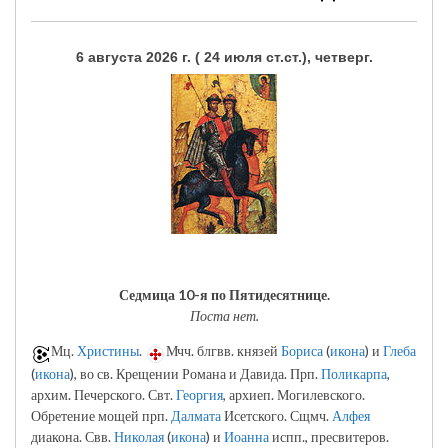
6 августа 2026 г. ( 24 июля ст.ст.), четверг.
Седмица 10-я по Пятидесятнице.
Поста нет.
Мц.
Христины
.
Мчч. блгвв. князей
Бориса
(
икона
) и
Глеба
(
икона
), во св. Крещении Романа и Давида. Прп.
Поликарпа
,
архим. Печерского. Свт.
Георгия
, архиеп. Могилевского.
Обретение мощей прп.
Далмата
Исетского. Сщмч.
Алфея
диакона. Свв.
Николая
(
икона
) и
Иоанна
испп., пресвитеров.