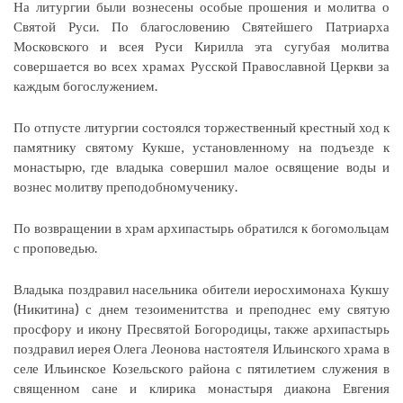
На литургии были вознесены особые прошения и молитва о
Святой Руси. По благословению Святейшего Патриарха
Московского и всея Руси Кирилла эта сугубая молитва
совершается во всех храмах Русской Православной Церкви за
каждым богослужением.
По отпусте литургии состоялся торжественный крестный ход к
памятнику святому Кукше, установленному на подъезде к
монастырю, где владыка совершил малое освящение воды и
вознес молитву преподобномученику.
По возвращении в храм архипастырь обратился к богомольцам
с проповедью.
Владыка поздравил насельника обители иеросхимонаха Кукшу
(Никитина) с днем тезоименитства и преподнес ему святую
просфору и икону Пресвятой Богородицы, также архипастырь
поздравил иерея Олега Леонова настоятеля Ильинского храма в
селе Ильинское Козельского района с пятилетием служения в
священном сане и клирика монастыря диакона Евгения