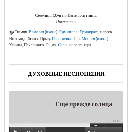
Седмица 10-я по Пятидесятнице.
Поста нет.
Сщмчч.
Ермолая
(
икона
),
Ермиппа
и
Ермократа
, иереев
Никомидийских. Прмц.
Параскевы
. Прп.
Моисея
(
икона
)
Угрина, Печерского. Сщмч.
Сергия
пресвитера.
ДУХОВНЫЕ ПЕСНОПЕНИЯ
Ещё прежде солнца
00:00