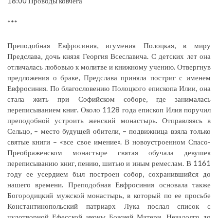
18:00 Проводы ковчега
***
Преподобная Евфросиния, игумения Полоцкая, в миру
Предслава, дочь князя Георгия Всеславича. С детских лет она
отличалась любовью к молитве и книжному учению. Отвергнув
предложения о браке, Предслава приняла постриг с именем
Евфросиния. По благословению Полоцкого епископа Илии, она
стала жить при Софийском соборе, где занималась
переписыванием книг. Около 1128 года епископ Илия поручил
преподобной устроить женский монастырь. Отправляясь в
Сельцо, – место будущей обители, – подвижница взяла только
святые книги – «все свое имение». В новоустроенном Спасо-
Преображенском монастыре святая обучала девушек
переписыванию книг, пению, шитью и иным ремеслам. В 1161
году ее усердием был построен собор, сохранившийся до
нашего времени. Преподобная Евфросиния основала также
Богородицкий мужской монастырь, в который по ее просьбе
Константинопольский патриарх Лука послал список с
чудотворной Ефесской иконы Божией Матери. Незадолго до