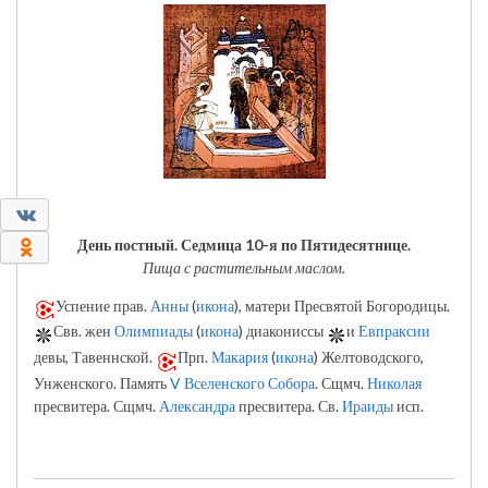
0
0
День постный.
Седмица 10-я по Пятидесятнице.
Пища с растительным маслом.
Успение прав.
Анны
(
икона
), матери Пресвятой Богородицы.
Свв. жен
Олимпиады
(
икона
) диакониссы
и
Евпраксии
девы, Тавеннской.
Прп.
Макария
(
икона
) Желтоводского,
Унженского. Память
V Вселенского Собора
. Сщмч.
Николая
пресвитера. Сщмч.
Александра
пресвитера. Св.
Ираиды
исп.