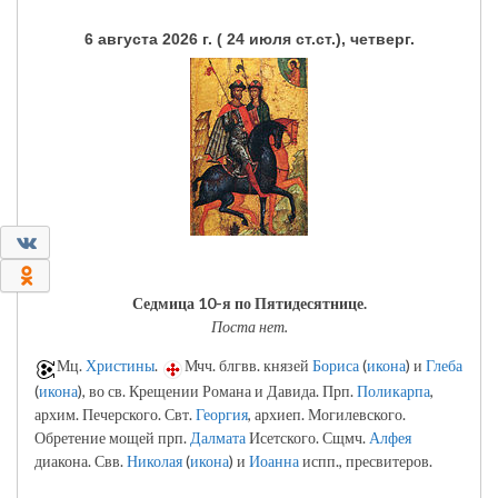
6 августа 2026 г. ( 24 июля ст.ст.), четверг.
0
0
Седмица 10-я по Пятидесятнице.
Поста нет.
Мц.
Христины
.
Мчч. блгвв. князей
Бориса
(
икона
) и
Глеба
(
икона
), во св. Крещении Романа и Давида. Прп.
Поликарпа
,
архим. Печерского. Свт.
Георгия
, архиеп. Могилевского.
Обретение мощей прп.
Далмата
Исетского. Сщмч.
Алфея
диакона. Свв.
Николая
(
икона
) и
Иоанна
испп., пресвитеров.