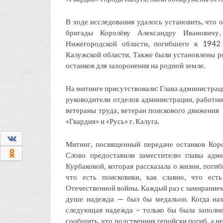
В ходе исследования удалось установить, что
бригады Королёву Александру Ивановичу
Нижегородской области, погибшего в 1942 
Калужской области. Также были установлены ро
останков для захоронения на родной земле.
На митинге присутствовали: Глава администра
руководители отделов администрации, работни
ветераны труда, ветеран поискового движен
«Гвардия» и «Русь» г. Калуга.
0
Митинг, посвященный передаче останков Кор
0
Слово предоставили заместителю главы адм
Курбаковой, которая рассказала о жизни, поги
что есть поисковики, как славно, что ест
Отечественной войны. Каждый раз с замиранием
душе надежда — был бы медальон. Когда нах
следующая надежда – только бы была заполне
сообщить, что родственник геройски погиб, а н