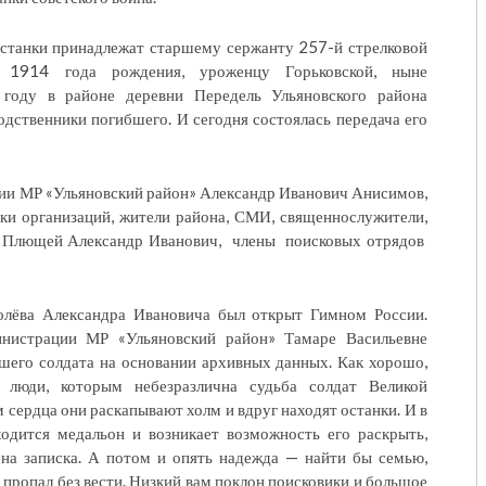
 останки принадлежат старшему сержанту 257-й стрелковой
, 1914 года рождения, уроженцу Горьковской, ныне
году в районе деревни Передель Ульяновского района
дственники погибшего. И сегодня состоялась передача его
ции МР «Ульяновский район» Александр Иванович Анисимов,
ки организаций, жители района, СМИ, священнослужители,
ия Плющей Александр Иванович, члены поисковых отрядов
олёва Александра Ивановича был открыт Гимном России.
инистрации МР «Ульяновский район» Тамаре Васильевне
бшего солдата на основании архивных данных. Как хорошо,
ь люди, которым небезразлична судьба солдат Великой
 сердца они раскапывают холм и вдруг находят останки. И в
одится медальон и возникает возможность его раскрыть,
на записка. А потом и опять надежда — найти бы семью,
е пропал без вести. Низкий вам поклон поисковики и большое