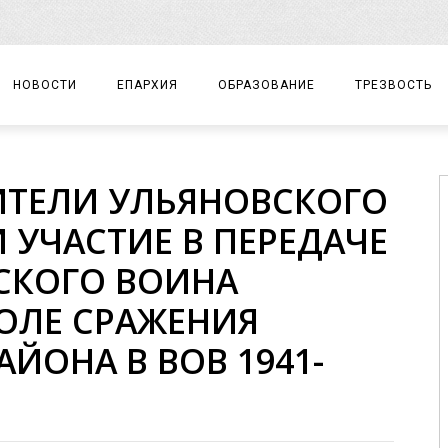
НОВОСТИ
ЕПАРХИЯ
ОБРАЗОВАНИЕ
ТРЕЗВОСТЬ
АРХИЕРЕЙ
ПРАВОСЛАВНАЯ ГИМНАЗИЯ
СОБЫТИЯ
ТЕЛИ УЛЬЯНОВСКОГО
ЕПАРХИАЛЬНОЕ УПРАВЛЕНИЕ
ЦЕНТР «ВОЗРОЖДЕНИЕ»
ДОКУМЕНТЫ
 УЧАСТИЕ В ПЕРЕДАЧЕ
ДОКУМЕНТЫ
ДЕТСКИЙ ТУРИЗМ
ЗАМЕТКИ
СКОГО ВОИНА
ЕПАРХИАЛЬНЫЕ ОТДЕЛЫ
ОЛЕ СРАЖЕНИЯ
ДУХОВЕНСТВО
ЙОНА В ВОВ 1941-
БЛАГОЧИНИЯ
ХРАМЫ И МОНАСТЫРИ
МАТЕРИАЛЫ