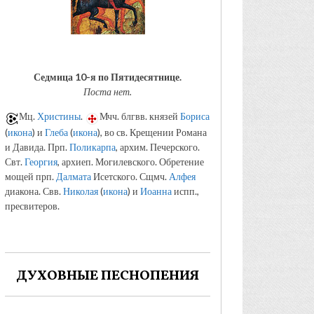
Седмица 10-я по Пятидесятнице.
Поста нет.
Мц.
Христины
.
Мчч. блгвв. князей
Бориса
(
икона
) и
Глеба
(
икона
), во св. Крещении Романа
и Давида. Прп.
Поликарпа
, архим. Печерского.
Свт.
Георгия
, архиеп. Могилевского. Обретение
мощей прп.
Далмата
Исетского. Сщмч.
Алфея
диакона. Свв.
Николая
(
икона
) и
Иоанна
испп.,
пресвитеров.
ДУХОВНЫЕ ПЕСНОПЕНИЯ