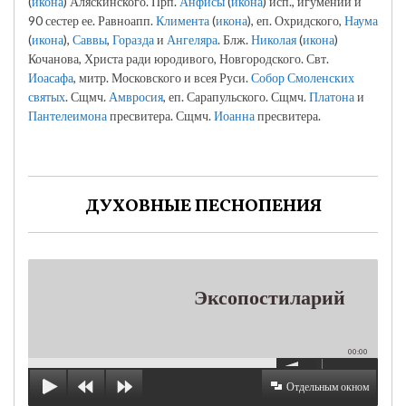
(
икона
) Аляскинского. Прп.
Анфисы
(
икона
) исп., игумении и
90 сестер ее. Равноапп.
Климента
(
икона
), еп. Охридского,
Наума
(
икона
),
Саввы
,
Горазда
и
Ангеляра
. Блж.
Николая
(
икона
)
Кочанова, Христа ради юродивого, Новгородского. Свт.
Иоасафа
, митр. Московского и всея Руси.
Собор Смоленских
святых
. Сщмч.
Амвросия
, еп. Сарапульского. Сщмч.
Платона
и
Пантелеимона
пресвитера. Сщмч.
Иоанна
пресвитера.
ДУХОВНЫЕ ПЕСНОПЕНИЯ
Эксопостиларий
00:00
Отдельным окном