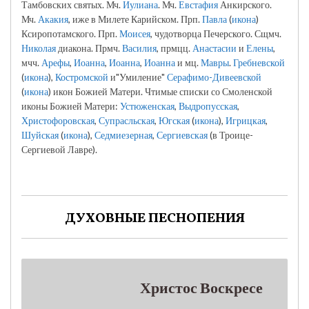
Тамбовских святых. Мч.
Иулиана
. Мч.
Евстафия
Анкирского.
Мч.
Акакия
, иже в Милете Карийском. Прп.
Павла
(
икона
)
Ксиропотамского. Прп.
Моисея
, чудотворца Печерского. Сщмч.
Николая
диакона. Прмч.
Василия
, прмцц.
Анастасии
и
Елены
,
мчч.
Арефы
,
Иоанна
,
Иоанна
,
Иоанна
и мц.
Мавры
.
Гребневской
(
икона
),
Костромской
и"Умиление"
Серафимо-Дивеевской
(
икона
) икон Божией Матери. Чтимые списки со Смоленской
иконы Божией Матери:
Устюженская
,
Выдропусская
,
Христофоровская
,
Супрасльская
,
Югская
(
икона
),
Игрицкая
,
Шуйская
(
икона
),
Седмиезерная
,
Сергиевская
(в Троице-
Сергиевой Лавре).
ДУХОВНЫЕ ПЕСНОПЕНИЯ
Христос Воскресе