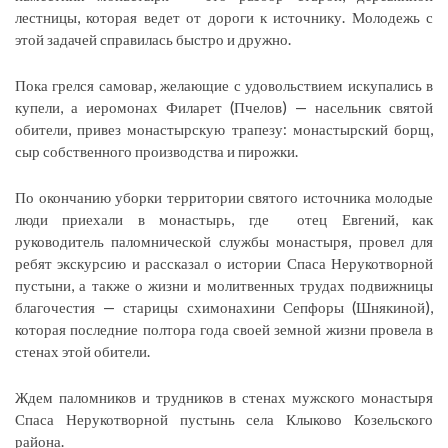
лестницы, которая ведет от дороги к источнику. Молодежь с
этой задачей справилась быстро и дружно.
Пока грелся самовар, желающие с удовольствием искупались в
купели, а иеромонах Филарет (Пчелов) — насельник святой
обители, привез монастырскую трапезу: монастырский борщ,
сыр собственного производства и пирожки.
По окончанию уборки территории святого источника молодые
люди приехали в монастырь, где отец Евгений, как
руководитель паломнической службы монастыря, провел для
ребят экскурсию и рассказал о истории Спаса Нерукотворной
пустыни, а также о жизни и молитвенных трудах подвижницы
благочестия — старицы схимонахини Сепфоры (Шнякиной),
которая последние полтора года своей земной жизни провела в
стенах этой обители.
Ждем паломников и трудников в стенах мужского монастыря
Спаса Нерукотворной пустынь села Клыково Козельского
района.