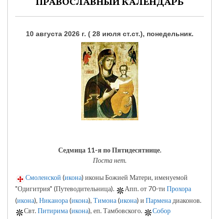
ПРАВОСЛАВНЫЙ КАЛЕНДАРЬ
10 августа 2026 г. ( 28 июля ст.ст.), понедельник.
Седмица 11-я по Пятидесятнице.
Поста нет.
Смоленской
(
икона
) иконы Божией Матери, именуемой
"Одигитрия" (Путеводительница).
Апп. от 70-ти
Прохора
(
икона
),
Никанора
(
икона
),
Тимона
(
икона
) и
Пармена
диаконов.
Свт.
Питирима
(
икона
), еп. Тамбовского.
Собор