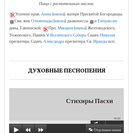
Пища с растительным маслом.
Успение прав.
Анны
(
икона
), матери Пресвятой Богородицы.
Свв. жен
Олимпиады
(
икона
) диакониссы
и
Евпраксии
девы, Тавеннской.
Прп.
Макария
(
икона
) Желтоводского,
Унженского. Память
V Вселенского Собора
. Сщмч.
Николая
пресвитера. Сщмч.
Александра
пресвитера. Св.
Ираиды
исп.
ДУХОВНЫЕ ПЕСНОПЕНИЯ
Стихиры Пасхи
00:00
Отдельным окном