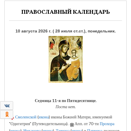
ПРАВОСЛАВНЫЙ КАЛЕНДАРЬ
10 августа 2026 г. ( 28 июля ст.ст.), понедельник.
Седмица 11-я по Пятидесятнице.
0
Поста нет.
0
Смоленской
(
икона
) иконы Божией Матери, именуемой
"Одигитрия" (Путеводительница).
Апп. от 70-ти
Прохора
(
икона
),
Никанора
(
икона
),
Тимона
(
икона
) и
Пармена
диаконов.