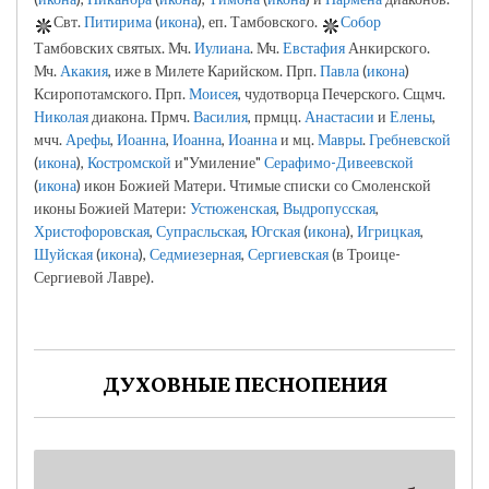
Свт.
Питирима
(
икона
), еп. Тамбовского.
Собор
Тамбовских святых. Мч.
Иулиана
. Мч.
Евстафия
Анкирского.
Мч.
Акакия
, иже в Милете Карийском. Прп.
Павла
(
икона
)
Ксиропотамского. Прп.
Моисея
, чудотворца Печерского. Сщмч.
Николая
диакона. Прмч.
Василия
, прмцц.
Анастасии
и
Елены
,
мчч.
Арефы
,
Иоанна
,
Иоанна
,
Иоанна
и мц.
Мавры
.
Гребневской
(
икона
),
Костромской
и"Умиление"
Серафимо-Дивеевской
(
икона
) икон Божией Матери. Чтимые списки со Смоленской
иконы Божией Матери:
Устюженская
,
Выдропусская
,
Христофоровская
,
Супрасльская
,
Югская
(
икона
),
Игрицкая
,
Шуйская
(
икона
),
Седмиезерная
,
Сергиевская
(в Троице-
Сергиевой Лавре).
ДУХОВНЫЕ ПЕСНОПЕНИЯ