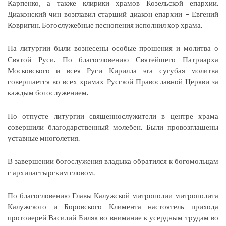
Карпенко, а также клирики храмов Козельской епархии.
Диаконский чин возглавил старший диакон епархии – Евгений
Ковригин. Богослужебные песнопения исполнил хор храма.
На литургии были вознесены особые прошения и молитва о
Святой Руси. По благословению Святейшего Патриарха
Московского и всея Руси Кирилла эта сугубая молитва
совершается во всех храмах Русской Православной Церкви за
каждым богослужением.
По отпусте литургии священнослужители в центре храма
совершили благодарственный молебен. Были провозглашены
уставные многолетия.
В завершении богослужения владыка обратился к богомольцам
с архипастырским словом.
По благословению Главы Калужской митрополии митрополита
Калужского и Боровского Климента настоятель прихода
протоиерей Василий Биляк во внимание к усердным трудам во