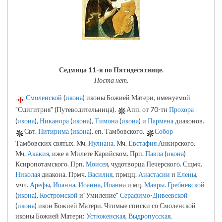
Седмица 11-я по Пятидесятнице.
Поста нет.
Смоленской
(
икона
) иконы Божией Матери, именуемой
"Одигитрия" (Путеводительница).
Апп. от 70-ти
Прохора
(
икона
),
Никанора
(
икона
),
Тимона
(
икона
) и
Пармена
диаконов.
Свт.
Питирима
(
икона
), еп. Тамбовского.
Собор
Тамбовских святых. Мч.
Иулиана
. Мч.
Евстафия
Анкирского.
Мч.
Акакия
, иже в Милете Карийском. Прп.
Павла
(
икона
)
Ксиропотамского. Прп.
Моисея
, чудотворца Печерского. Сщмч.
Николая
диакона. Прмч.
Василия
, прмцц.
Анастасии
и
Елены
,
мчч.
Арефы
,
Иоанна
,
Иоанна
,
Иоанна
и мц.
Мавры
.
Гребневской
(
икона
),
Костромской
и"Умиление"
Серафимо-Дивеевской
(
икона
) икон Божией Матери. Чтимые списки со Смоленской
иконы Божией Матери:
Устюженская
,
Выдропусская
,