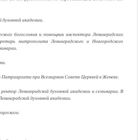
й духовной академии.
ского богословия и помощник инспектора Ленинградских
кретарь митрополита Ленинградского и Новгородского
минарии.
та.
о Патриархата при Всемирном Совете Церквей в Женеве.
— ректор Ленинградской духовной академии и семинарии. В
енинградской духовной академии.
оргского.
.