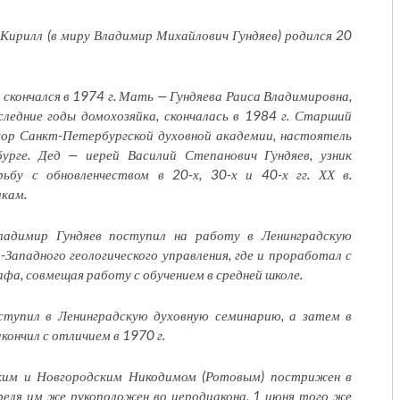
Кирилл (в миру Владимир Михайлович Гундяев) родился 20
 скончался в 1974 г. Мать — Гундяева Раиса Владимировна,
следние годы домохозяйка, скончалась в 1984 г. Старший
сор Санкт-Петербургской духовной академии, настоятель
урге. Дед — иерей Василий Степанович Гундяев, узник
рьбу с обновленчеством в 20-х, 30-х и 40-х гг. ХХ в.
кам.
ладимир Гундяев поступил на работу в Ленинградскую
Западного геологического управления, где и проработал с
фа, совмещая работу с обучением в средней школе.
оступил в Ленинградскую духовную семинарию, а затем в
ончил с отличием в 1970 г.
ким и Новгородским Никодимом (Ротовым) пострижен в
реля им же рукоположен во иеродиакона, 1 июня того же