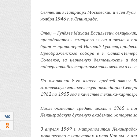
Святейший Патриарх Московский и всея Руси 
ноября 1946 г. в Ленинграде.
Отец — Гундяев Михаил Васильевич, священник,
преподаватель немецкого языка в школе, в по
брат — протоиерей Николай Гундяев, профес
Преображенского собора в г. Санкт-Петерб
Соловков, за церковную деятельность и бо
подвергавшийся тюремным заключениям и ссыл
По окончании 8-го класса средней школы В
комплексную геологическую экспедицию Северо-
1962 по 1965 год в качестве техника-картогра
После окончания средней школы в 1965 г. п
Ленинградскую духовную академию, которую зак
0
0
3 апреля 1969 г. митрополитом Ленинградс
монашество с наречением имени Кирилл. 7 ап