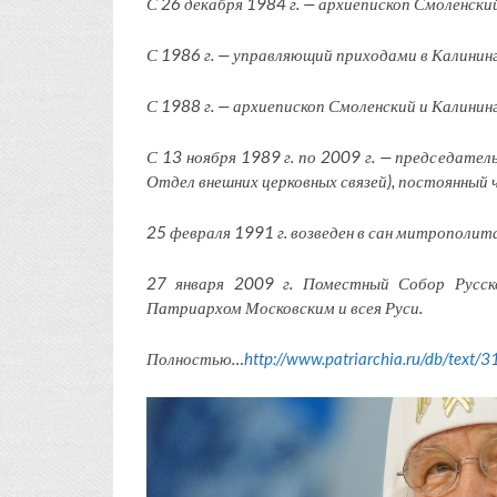
С 26 декабря 1984 г. — архиепископ Смоленский
С 1986 г. — управляющий приходами в Калинин
С 1988 г. — архиепископ Смоленский и Калинин
С 13 ноября 1989 г. по 2009 г. — председател
Отдел внешних церковных связей), постоянный 
25 февраля 1991 г. возведен в сан митрополита
27 января 2009 г. Поместный Собор Русск
Патриархом Московским и всея Руси.
Полностью…
http://www.patriarchia.ru/db/text/