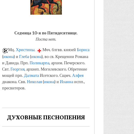
Седмица 10-я по Пятидесятнице.
Поста нет.
Мц.
Христины
.
Мчч. блгвв. князей
Бориса
(
икона
) и
Глеба
(
икона
), во св. Крещении Романа
и Давида. Прп.
Поликарпа
, архим. Печерского.
Свт.
Георгия
, архиеп. Могилевского. Обретение
мощей прп.
Далмата
Исетского. Сщмч.
Алфея
диакона. Свв.
Николая
(
икона
) и
Иоанна
испп.,
пресвитеров.
ДУХОВНЫЕ ПЕСНОПЕНИЯ