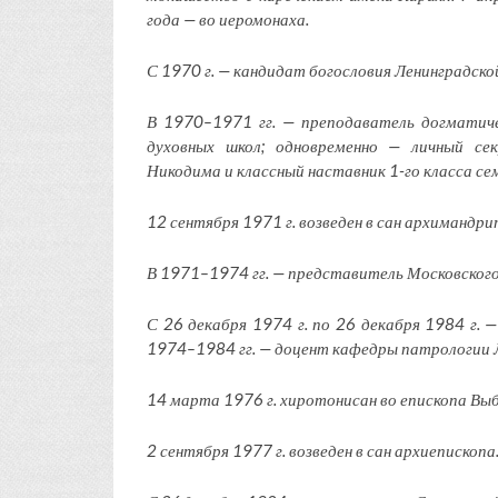
года — во иеромонаха.
С 1970 г. — кандидат богословия Ленинградско
В 1970–1971 гг. — преподаватель догматиче
духовных школ; одновременно — личный се
Никодима и классный наставник 1-го класса се
12 сентября 1971 г. возведен в сан архимандри
В 1971–1974 гг. — представитель Московског
С 26 декабря 1974 г. по 26 декабря 1984 г. 
1974–1984 гг. — доцент кафедры патрологии Л
14 марта 1976 г. хиротонисан во епископа Выб
2 сентября 1977 г. возведен в сан архиепископа