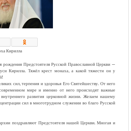
КОНТАКТЫ/РЕКВИЗИТЫ
рха Кирилла
я рождения Предстоятеля Русской Православной Церкви —
уси Кирилла. Тяжёл крест монаха, а какой тяжести он у
й!
ликих сил, терпения и здоровья Его Святейшеству. От него
 современном мире и именно от него происходят важные
о внутреннего развития церковной жизни. Желаем нашему
нцентрации сил в многотрудном служении во благо Русской
пархии поздравляют Предстоятеля нашей Церкви. Многая и