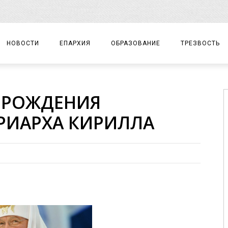
НОВОСТИ
ЕПАРХИЯ
ОБРАЗОВАНИЕ
ТРЕЗВОСТЬ
АРХИЕРЕЙ
ПРАВОСЛАВНАЯ ГИМНАЗИЯ
СОБЫТИЯ
Ь РОЖДЕНИЯ
ЕПАРХИАЛЬНОЕ УПРАВЛЕНИЕ
ЦЕНТР «ВОЗРОЖДЕНИЕ»
ДОКУМЕНТЫ
РИАРХА КИРИЛЛА
ДОКУМЕНТЫ
ДЕТСКИЙ ТУРИЗМ
ЗАМЕТКИ
ЕПАРХИАЛЬНЫЕ ОТДЕЛЫ
ДУХОВЕНСТВО
БЛАГОЧИНИЯ
ХРАМЫ И МОНАСТЫРИ
МАТЕРИАЛЫ