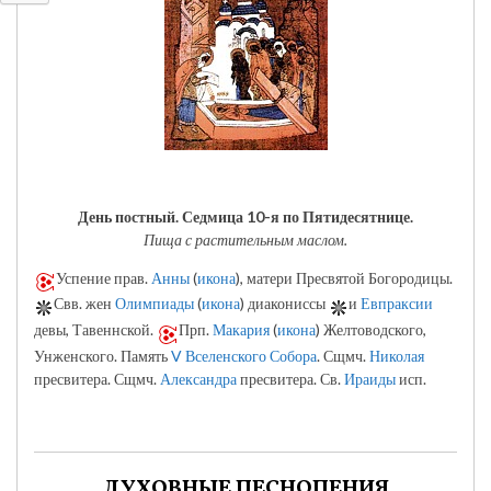
День постный.
Седмица 10-я по Пятидесятнице.
Пища с растительным маслом.
Успение прав.
Анны
(
икона
), матери Пресвятой Богородицы.
Свв. жен
Олимпиады
(
икона
) диакониссы
и
Евпраксии
девы, Тавеннской.
Прп.
Макария
(
икона
) Желтоводского,
Унженского. Память
V Вселенского Собора
. Сщмч.
Николая
пресвитера. Сщмч.
Александра
пресвитера. Св.
Ираиды
исп.
ДУХОВНЫЕ ПЕСНОПЕНИЯ