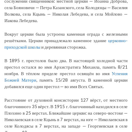
сослужении священников: местной церкви — Иоанна Доброва,
села Бояновичи — Петра Казанского, села Колодязцы — Василия
Волкова, села Кцынь — Николая Лебедева, и села Мойлово —
Иакова Лебедева.
Вокруг церкви была устроена каменная ограда с железными
решётками. Церкви принадлежало каменное здание
церковно-
приходской школы
и деревянная сторожка.
В 1895 г. престолов было два. В настоящей холодной части
престол остался во имя Архистратига Михаила, память 8/21
ноября. В тёплом приделе престол освящён во имя
Успения
Божией Матери
, память 15/28 августа. В каменной церкви
добавился еще один престол — во имя Всех Святых.
Расстояние от духовной консистории 127 вёрст, от местного
благочинного 35 вёрст. В 1915 г. благочинный находился в селе
Плохино в 25 верстах. Ближайшие церкви: на северо-востоке —
Николаевская в селе Кцынь в 7 верстах, на юге — Николаевская в
селе Колодясы в 7 верстах, на западе — Георгиевская в селе