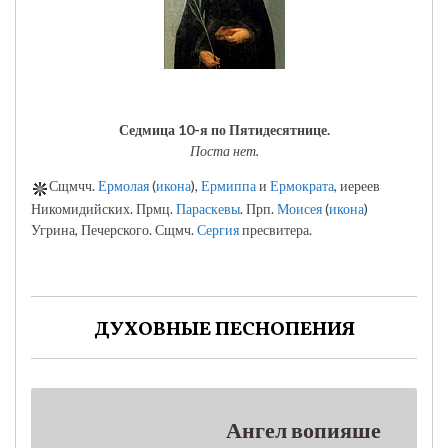
Седмица 10-я по Пятидесятнице.
Поста нет.
Сщмчч.
Ермолая
(
икона
),
Ермиппа
и
Ермократа
, иереев
Никомидийских. Прмц.
Параскевы
. Прп.
Моисея
(
икона
)
Угрина, Печерского. Сщмч.
Сергия
пресвитера.
ДУХОВНЫЕ ПЕСНОПЕНИЯ
Ангел вопияше