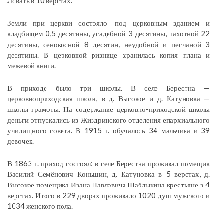
Ловать в 10 верстах.
Земли при церкви состояло: под церковным зданием и
кладбищем 0,5 десятины, усадебной 3 десятины, пахотной 22
десятины, сенокосной 8 десятин, неудобной и песчаной 3
десятины. В церковной ризнице хранилась копия плана и
межевой книги.
В приходе было три школы. В селе Берестна —
церковноприходская школа, в д. Высокое и д. Катуновка —
школы грамоты. На содержание церковно-приходской школы
деньги отпускались из Жиздринского отделения епархиального
училищного совета. В 1915 г. обучалось 34 мальчика и 39
девочек.
В 1863 г. приход состоял: в селе Берестна проживал помещик
Василий Семёнович Коньшин, д. Катуновка в 5 верстах, д.
Высокое помещика Ивана Павловича Шаблыкина крестьяне в 4
верстах. Итого в 229 дворах проживало 1020 душ мужского и
1034 женского пола.