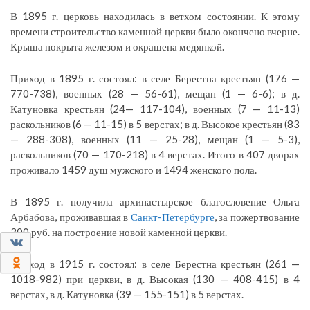
В 1895 г. церковь находилась в ветхом состоянии. К этому
времени строительство каменной церкви было окончено вчерне.
Крыша покрыта железом и окрашена медянкой.
Приход в 1895 г. состоял: в селе Берестна крестьян (176 —
770-738), военных (28 — 56-61), мещан (1 — 6-6); в д.
Катуновка крестьян (24— 117-104), военных (7 — 11-13)
раскольников (6 — 11-15) в 5 верстах; в д. Высокое крестьян (83
— 288-308), военных (11 — 25-28), мещан (1 — 5-3),
раскольников (70 — 170-218) в 4 верстах. Итого в 407 дворах
проживало 1459 душ мужского и 1494 женского пола.
В 1895 г. получила архипастырское благословение Ольга
Арбабова, проживавшая в
Санкт-Петербурге
, за пожертвование
300 руб. на построение новой каменной церкви.
0
0
Приход в 1915 г. состоял: в селе Берестна крестьян (261 —
1018-982) при церкви, в д. Высокая (130 — 408-415) в 4
верстах, в д. Катуновка (39 — 155-151) в 5 верстах.