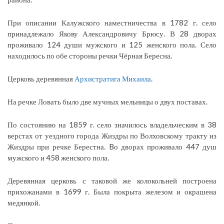
При описании Калужского наместничества в 1782 г. село
принадлежало Якову Александровичу Брюсу. В 28 дворах
проживало 124 души мужского и 125 женского пола. Село
находилось по обе стороны речки Чёрная Бересна.
Церковь деревянная
Архистратига Михаила
.
На речке Ловать было две мучных мельницы о двух поставах.
По состоянию на 1859 г. село значилось владельческим в 38
верстах от уездного города Жиздры по Волховскому тракту из
Жиздры при речке Берестна. Bо дворах проживало 447 душ
мужского и 458 женского пола.
Деревянная церковь с таковой же колокольней построена
прихожанами в 1699 г. Была покрыта железом и окрашена
медянкой.