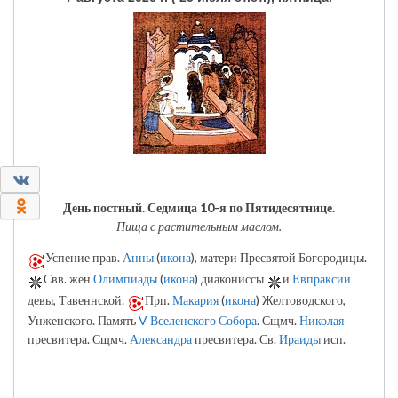
0
0
День постный.
Седмица 10-я по Пятидесятнице.
Пища с растительным маслом.
Успение прав.
Анны
(
икона
), матери Пресвятой Богородицы.
Свв. жен
Олимпиады
(
икона
) диакониссы
и
Евпраксии
девы, Тавеннской.
Прп.
Макария
(
икона
) Желтоводского,
Унженского. Память
V Вселенского Собора
. Сщмч.
Николая
пресвитера. Сщмч.
Александра
пресвитера. Св.
Ираиды
исп.