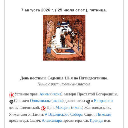
7 августа 2026 г. ( 25 июля ст.ст.), пятница.
День постный.
Седмица 10-я по Пятидесятнице.
Пища с растительным маслом.
Успение прав.
Анны
(
икона
), матери Пресвятой Богородицы.
Свв. жен
Олимпиады
(
икона
) диакониссы
и
Евпраксии
девы, Тавеннской.
Прп.
Макария
(
икона
) Желтоводского,
Унженского. Память
V Вселенского Собора
. Сщмч.
Николая
пресвитера. Сщмч.
Александра
пресвитера. Св.
Ираиды
исп.