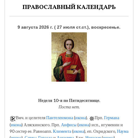
ПРАВОСЛАВНЫЙ КАЛЕНДАРЬ
9 августа 2026 г. ( 27 июля ст.ст.), воскресенье.
Неделя 10-я по Пятидесятнице.
Поста нет.
Вмч. и целителя
Пантелеимона
(
икона
).
Прп.
Германа
(
икона
) Аляскинского. Прп.
Анфисы
(
икона
) исп., игумении и
90 сестер ее. Равноапп.
Климента
(
икона
), еп. Охридского,
Наума
(
икона
),
Саввы
,
Горазда
и
Ангеляра
. Блж.
Николая
(
икона
)