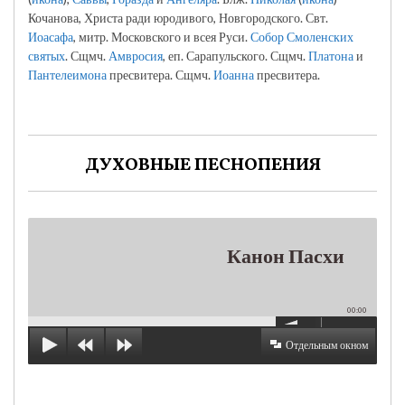
Кочанова, Христа ради юродивого, Новгородского. Свт.
Иоасафа
, митр. Московского и всея Руси.
Собор Смоленских
святых
. Сщмч.
Амвросия
, еп. Сарапульского. Сщмч.
Платона
и
Пантелеимона
пресвитера. Сщмч.
Иоанна
пресвитера.
ДУХОВНЫЕ ПЕСНОПЕНИЯ
Канон Пасхи
00:00
Отдельным окном