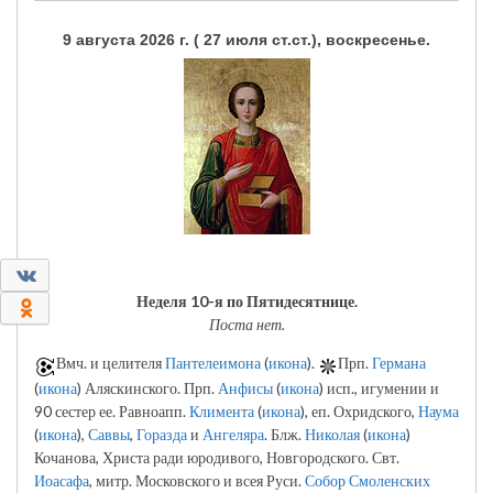
9 августа 2026 г. ( 27 июля ст.ст.), воскресенье.
0
Неделя 10-я по Пятидесятнице.
0
Поста нет.
Вмч. и целителя
Пантелеимона
(
икона
).
Прп.
Германа
(
икона
) Аляскинского. Прп.
Анфисы
(
икона
) исп., игумении и
90 сестер ее. Равноапп.
Климента
(
икона
), еп. Охридского,
Наума
(
икона
),
Саввы
,
Горазда
и
Ангеляра
. Блж.
Николая
(
икона
)
Кочанова, Христа ради юродивого, Новгородского. Свт.
Иоасафа
, митр. Московского и всея Руси.
Собор Смоленских