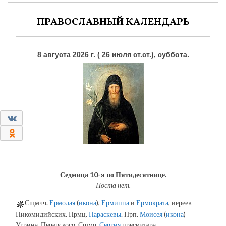
ПРАВОСЛАВНЫЙ КАЛЕНДАРЬ
8 августа 2026 г. ( 26 июля ст.ст.), суббота.
0
0
Седмица 10-я по Пятидесятнице.
Поста нет.
Сщмчч.
Ермолая
(
икона
),
Ермиппа
и
Ермократа
, иереев
Никомидийских. Прмц.
Параскевы
. Прп.
Моисея
(
икона
)
Угрина, Печерского. Сщмч.
Сергия
пресвитера.