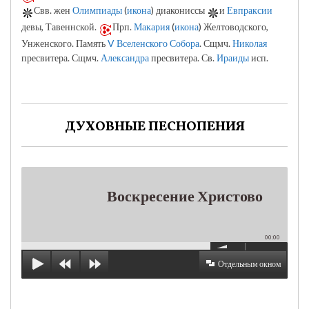
Свв. жен
Олимпиады
(
икона
) диакониссы
и
Евпраксии
девы, Тавеннской.
Прп.
Макария
(
икона
) Желтоводского,
Унженского. Память
V Вселенского Собора
. Сщмч.
Николая
пресвитера. Сщмч.
Александра
пресвитера. Св.
Ираиды
исп.
ДУХОВНЫЕ ПЕСНОПЕНИЯ
Воскресение Христово
00:00
Отдельным окном