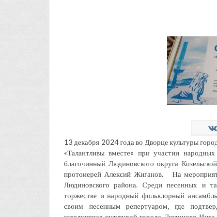
13 декабря 2024 года во Дворце культуры гор
«Талантливы вместе» при участии народных 
благочинный Людиновского округа Козельской
протоиерей Алексий Жиганов. На мероприят
Людиновского района. Среди песенных и та
торжестве и народный фольклорный ансамбл
своим песенным репертуаром, где подтвер
заведующая культурой города Людиново Инга 