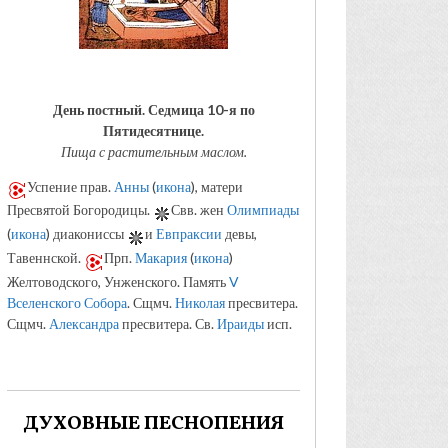
День постный.
Седмица 10-я по
Пятидесятнице.
Пища с растительным маслом.
Успение прав.
Анны
(
икона
), матери
Пресвятой Богородицы.
Свв. жен
Олимпиады
(
икона
) диакониссы
и
Евпраксии
девы,
Тавеннской.
Прп.
Макария
(
икона
)
Желтоводского, Унженского. Память
V
Вселенского Собора
. Сщмч.
Николая
пресвитера.
Сщмч.
Александра
пресвитера. Св.
Ираиды
исп.
ДУХОВНЫЕ ПЕСНОПЕНИЯ