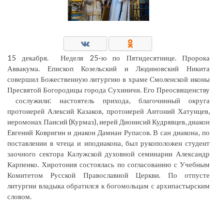
15 декабря. Неделя 25-ю по Пятидесятнице. Пророка
Аввакума. Епископ Козельский и Людиновский Никита
совершил Божественную литургию в храме Смоленской иконы
Пресвятой Богородицы города Сухиничи. Его Преосвященству
сослужили: настоятель прихода, благочинный округа
протоиерей Алексий Казаков, протоиерей Антоний Хатунцев,
иеромонах Паисий (Курмаз), иерей Дионисий Кудрявцев, диакон
Евгений Ковригин и диакон Дамиан Рупасов. В сан диакона, по
поставлении в чтеца и иподиакона, был рукоположен студент
заочного сектора Калужской духовной семинарии Александр
Карпенко. Хиротония состоялась по согласованию с Учебным
Комитетом Русской Православной Церкви. По отпусте
литургии владыка обратился к богомольцам с архипастырским
словом.