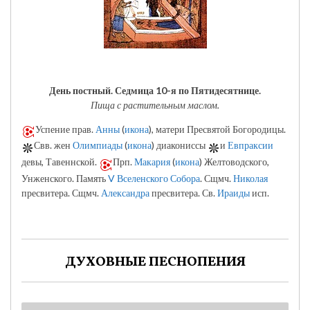
День постный.
Седмица 10-я по Пятидесятнице.
Пища с растительным маслом.
Успение прав.
Анны
(
икона
), матери Пресвятой Богородицы.
Свв. жен
Олимпиады
(
икона
) диакониссы
и
Евпраксии
девы, Тавеннской.
Прп.
Макария
(
икона
) Желтоводского,
Унженского. Память
V Вселенского Собора
. Сщмч.
Николая
пресвитера. Сщмч.
Александра
пресвитера. Св.
Ираиды
исп.
ДУХОВНЫЕ ПЕСНОПЕНИЯ