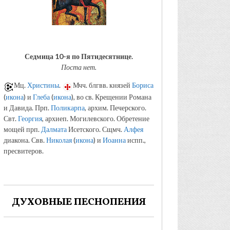
Седмица 10-я по Пятидесятнице.
Поста нет.
Мц.
Христины
.
Мчч. блгвв. князей
Бориса
(
икона
) и
Глеба
(
икона
), во св. Крещении Романа
и Давида. Прп.
Поликарпа
, архим. Печерского.
Свт.
Георгия
, архиеп. Могилевского. Обретение
мощей прп.
Далмата
Исетского. Сщмч.
Алфея
диакона. Свв.
Николая
(
икона
) и
Иоанна
испп.,
пресвитеров.
ДУХОВНЫЕ ПЕСНОПЕНИЯ