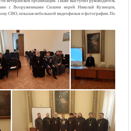
сти ветеранской организации. Также выступил руководитель
твию с Вооруженными Силами иерей Николай Кузнецов,
в зону СВО, показав небольшой видеофильм и фотографии. По