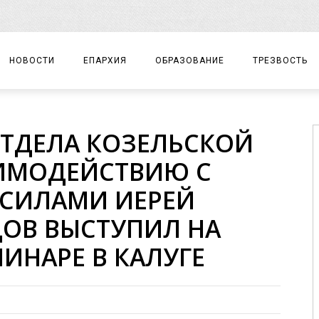
НОВОСТИ
ЕПАРХИЯ
ОБРАЗОВАНИЕ
ТРЕЗВОСТЬ
АРХИЕРЕЙ
ПРАВОСЛАВНАЯ ГИМНАЗИЯ
СОБЫТИЯ
ТДЕЛА КОЗЕЛЬСКОЙ
ЕПАРХИАЛЬНОЕ УПРАВЛЕНИЕ
ЦЕНТР «ВОЗРОЖДЕНИЕ»
ДОКУМЕНТЫ
АИМОДЕЙСТВИЮ С
ДОКУМЕНТЫ
ДЕТСКИЙ ТУРИЗМ
ЗАМЕТКИ
СИЛАМИ ИЕРЕЙ
ЕПАРХИАЛЬНЫЕ ОТДЕЛЫ
ОВ ВЫСТУПИЛ НА
ДУХОВЕНСТВО
ИНАРЕ В КАЛУГЕ
БЛАГОЧИНИЯ
ХРАМЫ И МОНАСТЫРИ
МАТЕРИАЛЫ