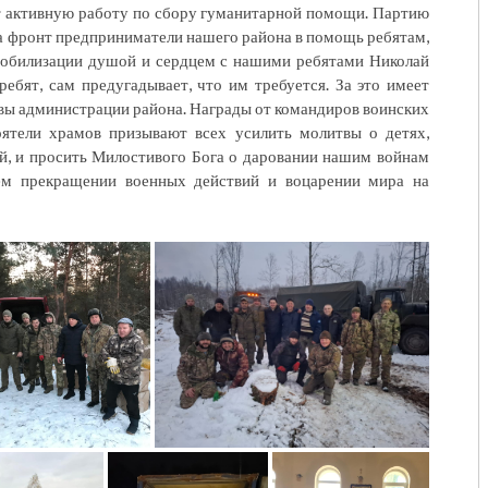
т активную работу по сбору гуманитарной помощи. Партию
на фронт предприниматели нашего района в помощь ребятам,
 мобилизации душой и сердцем с нашими ребятами Николай
ебят, сам предугадывает, что им требуется. За это имеет
вы администрации района. Награды от командиров воинских
ятели храмов призывают всех усилить молитвы о детях,
ой, и просить Милостивого Бога о даровании нашим войнам
шем прекращении военных действий и воцарении мира на