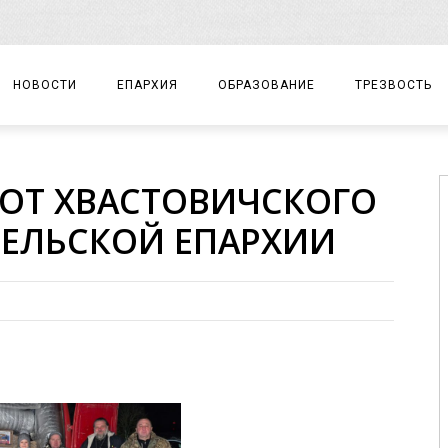
НОВОСТИ
ЕПАРХИЯ
ОБРАЗОВАНИЕ
ТРЕЗВОСТЬ
АРХИЕРЕЙ
ПРАВОСЛАВНАЯ ГИМНАЗИЯ
СОБЫТИЯ
ОТ ХВАСТОВИЧСКОГО
ЕПАРХИАЛЬНОЕ УПРАВЛЕНИЕ
ЦЕНТР «ВОЗРОЖДЕНИЕ»
ДОКУМЕНТЫ
ЕЛЬСКОЙ ЕПАРХИИ
ДОКУМЕНТЫ
ДЕТСКИЙ ТУРИЗМ
ЗАМЕТКИ
ЕПАРХИАЛЬНЫЕ ОТДЕЛЫ
ДУХОВЕНСТВО
БЛАГОЧИНИЯ
ХРАМЫ И МОНАСТЫРИ
МАТЕРИАЛЫ