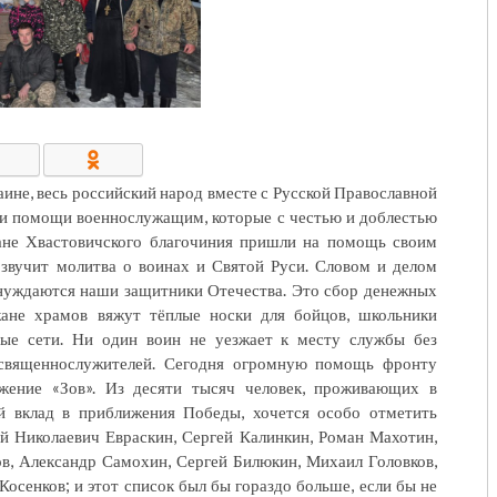
КОНТАКТЫ/РЕКВИЗИТЫ
аине, весь российский народ вместе с Русской Православной
ии помощи военнослужащим, которые с честью и доблестью
ане Хвастовичского благочиния пришли на помощь своим
звучит молитва о воинах и Святой Руси. Словом и делом
 нуждаются наши защитники Отечества. Это сбор денежных
жане храмов вяжут тёплые носки для бойцов, школьники
ные сети. Ни один воин не уезжает к месту службы без
я священнослужителей. Сегодня огромную помощь фронту
ижение «Зов». Из десяти тысяч человек, проживающих в
й вклад в приближения Победы, хочется особо отметить
 Николаевич Евраскин, Сергей Калинкин, Роман Махотин,
в, Александр Самохин, Сергей Билюкин, Михаил Головков,
осенков; и этот список был бы гораздо больше, если бы не