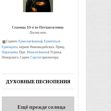
Седмица 10-я по Пятидесятнице.
Поста нет.
Сщмчч.
Ермолая
(
икона
),
Ермиппа
и
Ермократа
, иереев Никомидийских. Прмц.
Параскевы
. Прп.
Моисея
(
икона
) Угрина,
Печерского. Сщмч.
Сергия
пресвитера.
ДУХОВНЫЕ ПЕСНОПЕНИЯ
Ещё прежде солнца