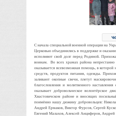
С начала специальной военной операции на Укр
Церковью объединились в поддержке и оказан
исполняют свой долг перед Родиной. Прихож
воинам. Во всех храмах района непрестанно 
оказывается всевозможная помощь, в которой
средств, продуктов питания, одежды. Прихо
заливают окопные свечи, плетут маскировоч
благословления и молитвенного наставлени
оказывает добровольческое волонтёрское дв
Хвастовичском районе и вносящих посильны
поимённо нашу дюжину добровольцев: Николай
Андрей Ермаков, Виктор Фурсов, Сергей Куско
Евгений Малахов, Алексей Анциферов, Андрей К