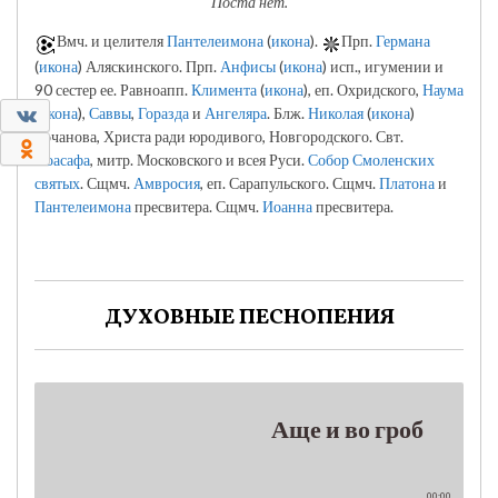
Поста нет.
Вмч. и целителя
Пантелеимона
(
икона
).
Прп.
Германа
(
икона
) Аляскинского. Прп.
Анфисы
(
икона
) исп., игумении и
90 сестер ее. Равноапп.
Климента
(
икона
), еп. Охридского,
Наума
0
(
икона
),
Саввы
,
Горазда
и
Ангеляра
. Блж.
Николая
(
икона
)
Кочанова, Христа ради юродивого, Новгородского. Свт.
0
Иоасафа
, митр. Московского и всея Руси.
Собор Смоленских
святых
. Сщмч.
Амвросия
, еп. Сарапульского. Сщмч.
Платона
и
Пантелеимона
пресвитера. Сщмч.
Иоанна
пресвитера.
ДУХОВНЫЕ ПЕСНОПЕНИЯ
Аще и во гроб
00:00