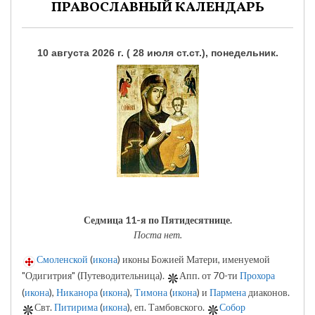
ПРАВОСЛАВНЫЙ КАЛЕНДАРЬ
10 августа 2026 г. ( 28 июля ст.ст.), понедельник.
Седмица 11-я по Пятидесятнице.
Поста нет.
Смоленской
(
икона
) иконы Божией Матери, именуемой
"Одигитрия" (Путеводительница).
Апп. от 70-ти
Прохора
(
икона
),
Никанора
(
икона
),
Тимона
(
икона
) и
Пармена
диаконов.
Свт.
Питирима
(
икона
), еп. Тамбовского.
Собор