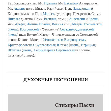
Тамбовских святых. Мч.
Иулиана
. Мч.
Евстафия
Анкирского.
Мч.
Акакия
, иже в Милете Карийском. Прп.
Павла
(
икона
)
Ксиропотамского. Прп.
Моисея
, чудотворца Печерского. Сщмч.
Николая
диакона. Прмч.
Василия
, прмцц.
Анастасии
и
Елены
,
мчч.
Арефы
,
Иоанна
,
Иоанна
,
Иоанна
и мц.
Мавры
.
Гребневской
(
икона
),
Костромской
и"Умиление"
Серафимо-Дивеевской
(
икона
) икон Божией Матери. Чтимые списки со Смоленской
иконы Божией Матери:
Устюженская
,
Выдропусская
,
Христофоровская
,
Супрасльская
,
Югская
(
икона
),
Игрицкая
,
Шуйская
(
икона
),
Седмиезерная
,
Сергиевская
(в Троице-
Сергиевой Лавре).
ДУХОВНЫЕ ПЕСНОПЕНИЯ
Стихиры Пасхи