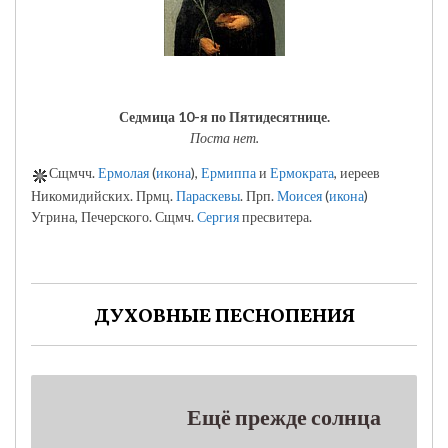
Седмица 10-я по Пятидесятнице.
Поста нет.
Сщмчч.
Ермолая
(
икона
),
Ермиппа
и
Ермократа
, иереев
Никомидийских. Прмц.
Параскевы
. Прп.
Моисея
(
икона
)
Угрина, Печерского. Сщмч.
Сергия
пресвитера.
ДУХОВНЫЕ ПЕСНОПЕНИЯ
Ещё прежде солнца