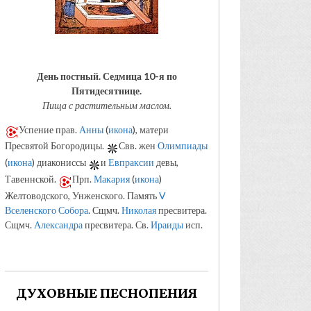
День постный.
Седмица 10-я по
Пятидесятнице.
Пища с растительным маслом.
Успение прав.
Анны
(
икона
), матери
Пресвятой Богородицы.
Свв. жен
Олимпиады
(
икона
) диакониссы
и
Евпраксии
девы,
Тавеннской.
Прп.
Макария
(
икона
)
Желтоводского, Унженского. Память
V
Вселенского Собора
. Сщмч.
Николая
пресвитера.
Сщмч.
Александра
пресвитера. Св.
Ираиды
исп.
ДУХОВНЫЕ ПЕСНОПЕНИЯ