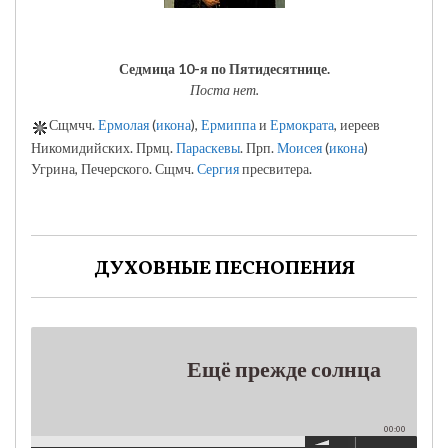
Седмица 10-я по Пятидесятнице.
Поста нет.
Сщмчч.
Ермолая
(
икона
),
Ермиппа
и
Ермократа
, иереев
Никомидийских. Прмц.
Параскевы
. Прп.
Моисея
(
икона
)
Угрина, Печерского. Сщмч.
Сергия
пресвитера.
ДУХОВНЫЕ ПЕСНОПЕНИЯ
Ещё прежде солнца
00:00