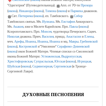
"Одигитрия" (Путеводительница).
Апп. от 70-ти
Прохора
(
икона
),
Никанора
(
икона
),
Тимона
(
икона
) и
Пармена
диаконов.
Свт.
Питирима
(
икона
), еп. Тамбовского.
Собор
Тамбовских святых. Мч.
Иулиана
. Мч.
Евстафия
Анкирского.
Мч.
Акакия
, иже в Милете Карийском. Прп.
Павла
(
икона
)
Ксиропотамского. Прп.
Моисея
, чудотворца Печерского. Сщмч.
Николая
диакона. Прмч.
Василия
, прмцц.
Анастасии
и
Елены
,
мчч.
Арефы
,
Иоанна
,
Иоанна
,
Иоанна
и мц.
Мавры
.
Гребневской
(
икона
),
Костромской
и"Умиление"
Серафимо-Дивеевской
(
икона
) икон Божией Матери. Чтимые списки со Смоленской
иконы Божией Матери:
Устюженская
,
Выдропусская
,
Христофоровская
,
Супрасльская
,
Югская
(
икона
),
Игрицкая
,
Шуйская
(
икона
),
Седмиезерная
,
Сергиевская
(в Троице-
Сергиевой Лавре).
ДУХОВНЫЕ ПЕСНОПЕНИЯ