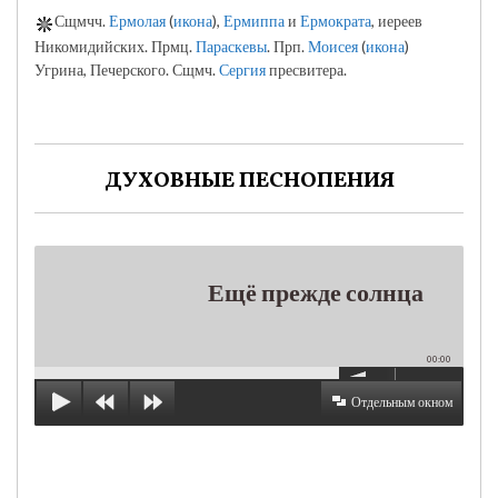
Сщмчч.
Ермолая
(
икона
),
Ермиппа
и
Ермократа
, иереев
Никомидийских. Прмц.
Параскевы
. Прп.
Моисея
(
икона
)
Угрина, Печерского. Сщмч.
Сергия
пресвитера.
ДУХОВНЫЕ ПЕСНОПЕНИЯ
Ещё прежде солнца
00:00
Отдельным окном