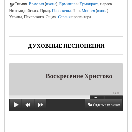
Сщмчч.
Ермолая
(
икона
),
Ермиппа
и
Ермократа
, иереев
Никомидийских. Прмц.
Параскевы
. Прп.
Моисея
(
икона
)
Угрина, Печерского. Сщмч.
Сергия
пресвитера.
ДУХОВНЫЕ ПЕСНОПЕНИЯ
Воскресение Христово
00:00
Отдельным окном