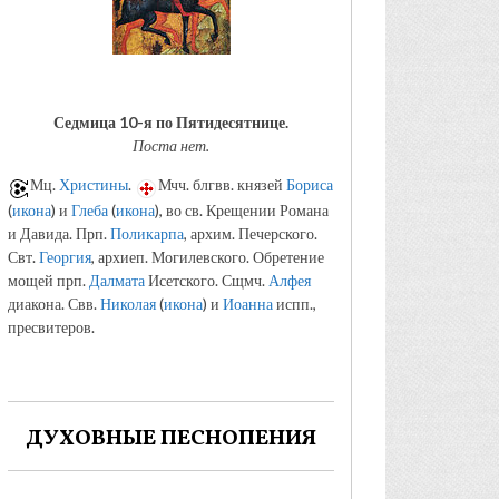
Седмица 10-я по Пятидесятнице.
Поста нет.
Мц.
Христины
.
Мчч. блгвв. князей
Бориса
(
икона
) и
Глеба
(
икона
), во св. Крещении Романа
и Давида. Прп.
Поликарпа
, архим. Печерского.
Свт.
Георгия
, архиеп. Могилевского. Обретение
мощей прп.
Далмата
Исетского. Сщмч.
Алфея
диакона. Свв.
Николая
(
икона
) и
Иоанна
испп.,
пресвитеров.
ДУХОВНЫЕ ПЕСНОПЕНИЯ