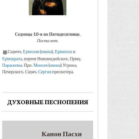
Седмица 10-я по Пятидесятнице.
Поста нет.
Сщмчч.
Ермолая
(
икона
),
Ермиппа
и
Ермократа
, иереев Никомидийских. Прмц.
Параскевы
. Прп.
Моисея
(
икона
) Угрина,
Печерского. Сщмч.
Сергия
пресвитера.
ДУХОВНЫЕ ПЕСНОПЕНИЯ
Канон Пасхи