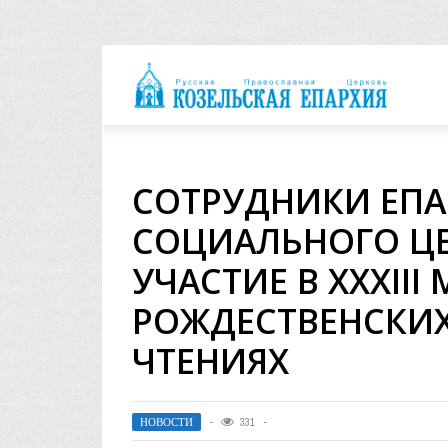
архия
СОТРУДНИКИ ЕП
СОЦИАЛЬНОГО Ц
УЧАСТИЕ В XXXII
РОЖДЕСТВЕНСКИХ
ЧТЕНИЯХ
НОВОСТИ
331