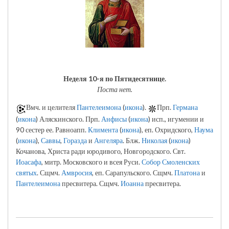
Неделя 10-я по Пятидесятнице.
Поста нет.
Вмч. и целителя
Пантелеимона
(
икона
).
Прп.
Германа
(
икона
) Аляскинского. Прп.
Анфисы
(
икона
) исп., игумении и
90 сестер ее. Равноапп.
Климента
(
икона
), еп. Охридского,
Наума
(
икона
),
Саввы
,
Горазда
и
Ангеляра
. Блж.
Николая
(
икона
)
Кочанова, Христа ради юродивого, Новгородского. Свт.
Иоасафа
, митр. Московского и всея Руси.
Собор Смоленских
святых
. Сщмч.
Амвросия
, еп. Сарапульского. Сщмч.
Платона
и
Пантелеимона
пресвитера. Сщмч.
Иоанна
пресвитера.