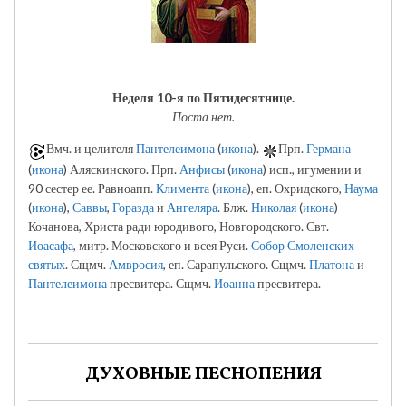
Неделя 10-я по Пятидесятнице.
Поста нет.
Вмч. и целителя
Пантелеимона
(
икона
).
Прп.
Германа
(
икона
) Аляскинского. Прп.
Анфисы
(
икона
) исп., игумении и
90 сестер ее. Равноапп.
Климента
(
икона
), еп. Охридского,
Наума
(
икона
),
Саввы
,
Горазда
и
Ангеляра
. Блж.
Николая
(
икона
)
Кочанова, Христа ради юродивого, Новгородского. Свт.
Иоасафа
, митр. Московского и всея Руси.
Собор Смоленских
святых
. Сщмч.
Амвросия
, еп. Сарапульского. Сщмч.
Платона
и
Пантелеимона
пресвитера. Сщмч.
Иоанна
пресвитера.
ДУХОВНЫЕ ПЕСНОПЕНИЯ