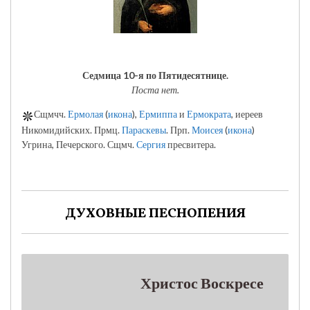
Седмица 10-я по Пятидесятнице.
Поста нет.
Сщмчч.
Ермолая
(
икона
),
Ермиппа
и
Ермократа
, иереев
Никомидийских. Прмц.
Параскевы
. Прп.
Моисея
(
икона
)
Угрина, Печерского. Сщмч.
Сергия
пресвитера.
ДУХОВНЫЕ ПЕСНОПЕНИЯ
Христос Воскресе