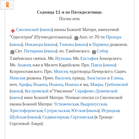
0
Седмица 11-я по Пятидесятнице.
Поста нет.
Смоленской
(
икона
) иконы Божией Матери, именуемой
"Одигитрия" (Путеводительница).
Апп. от 70-ти
Прохора
(
икона
),
Никанора
(
икона
),
Тимона
(
икона
) и
Пармена
диаконов.
Свт.
Питирима
(
икона
), еп. Тамбовского.
Собор
Тамбовских святых. Мч.
Иулиана
. Мч.
Евстафия
Анкирского.
Мч.
Акакия
, иже в Милете Карийском. Прп.
Павла
(
икона
)
Ксиропотамского. Прп.
Моисея
, чудотворца Печерского. Сщмч.
Николая
диакона. Прмч.
Василия
, прмцц.
Анастасии
и
Елены
,
мчч.
Арефы
,
Иоанна
,
Иоанна
,
Иоанна
и мц.
Мавры
.
Гребневской
(
икона
),
Костромской
и"Умиление"
Серафимо-Дивеевской
(
икона
) икон Божией Матери. Чтимые списки со Смоленской
иконы Божией Матери:
Устюженская
,
Выдропусская
,
Христофоровская
,
Супрасльская
,
Югская
(
икона
),
Игрицкая
,
Шуйская
(
икона
),
Седмиезерная
,
Сергиевская
(в Троице-
Сергиевой Лавре).