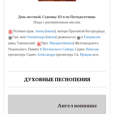
День постный.
Седмица 10-я по Пятидесятнице.
Пища с растительным маслом.
Успение прав.
Анны
(
икона
), матери Пресвятой Богородицы.
Свв. жен
Олимпиады
(
икона
) диакониссы
и
Евпраксии
девы, Тавеннской.
Прп.
Макария
(
икона
) Желтоводского,
Унженского. Память
V Вселенского Собора
. Сщмч.
Николая
пресвитера. Сщмч.
Александра
пресвитера. Св.
Ираиды
исп.
ДУХОВНЫЕ ПЕСНОПЕНИЯ
Ангел вопияше