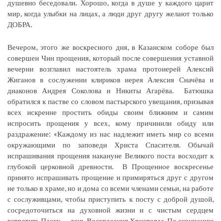
душевно беседовали. Хорошо, когда в душе у каждого царит
мир, когда улыбки на лицах, а люди друг другу желают только
ДОБРА.
Вечером, этого же воскресного дня, в Казанском соборе был
совершен Чин прощения, который после совершения уставной
вечерни возглавил настоятель храма протоиерей Алексий
Жиганов в сослужении клириков иерея Алексия Сначёва и
диаконов Андрея Соколова и Никиты Агарёва. Батюшка
обратился к пастве со словом пастырского увещания, призывая
всех искренне простить обиды своим ближним и самим
испросить прощения у всех, кому причинили обиду или
раздражение: «Каждому из нас надлежит иметь мир со всеми
окружающими по заповеди Христа Спасителя. Обычай
испрашивания прощения накануне Великого поста восходит к
глубокой церковной древности. В Прощенное воскресенье
принято испрашивать прощение и примиряться друг с другом
не только в храме, но и дома со всеми членами семьи, на работе
с сослуживцами, чтобы приступить к посту с доброй душой,
сосредоточиться на духовной жизни и с чистым сердцем
встретить Пасху — день Воскресения Христова». По окончанию