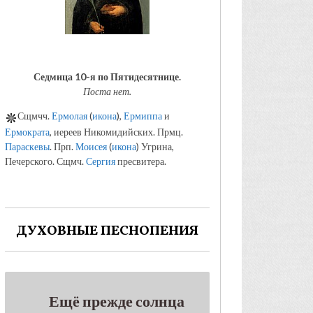
Седмица 10-я по Пятидесятнице.
Поста нет.
Сщмчч.
Ермолая
(
икона
),
Ермиппа
и
Ермократа
, иереев Никомидийских. Прмц.
Параскевы
. Прп.
Моисея
(
икона
) Угрина,
Печерского. Сщмч.
Сергия
пресвитера.
ДУХОВНЫЕ ПЕСНОПЕНИЯ
Ещё прежде солнца