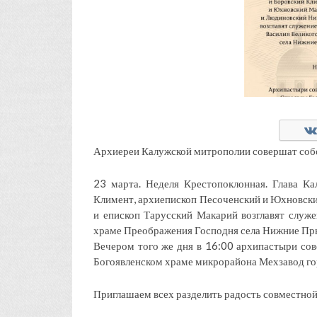
Архиереи Калужской митрополии совершат собо
23 марта. Неделя Крестопоклонная. Глава К
Климент, архиепископ Песоченский и Юхновски
и епископ Тарусский Макарий возглавят служе
храме Преображения Господня села Нижние Прыс
Вечером того же дня в 16:00 архипастыри со
Богоявленском храме микрорайона Мехзавод го
Приглашаем всех разделить радость совместно