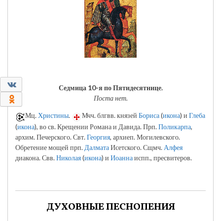
0
Седмица 10-я по Пятидесятнице.
0
Поста нет.
Мц.
Христины
.
Мчч. блгвв. князей
Бориса
(
икона
) и
Глеба
(
икона
), во св. Крещении Романа и Давида. Прп.
Поликарпа
,
архим. Печерского. Свт.
Георгия
, архиеп. Могилевского.
Обретение мощей прп.
Далмата
Исетского. Сщмч.
Алфея
диакона. Свв.
Николая
(
икона
) и
Иоанна
испп., пресвитеров.
ДУХОВНЫЕ ПЕСНОПЕНИЯ