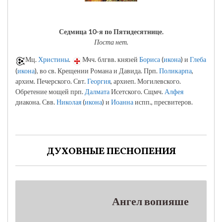
Седмица 10-я по Пятидесятнице.
Поста нет.
Мц.
Христины
.
Мчч. блгвв. князей
Бориса
(
икона
) и
Глеба
(
икона
), во св. Крещении Романа и Давида. Прп.
Поликарпа
,
архим. Печерского. Свт.
Георгия
, архиеп. Могилевского.
Обретение мощей прп.
Далмата
Исетского. Сщмч.
Алфея
диакона. Свв.
Николая
(
икона
) и
Иоанна
испп., пресвитеров.
ДУХОВНЫЕ ПЕСНОПЕНИЯ
Ангел вопияше