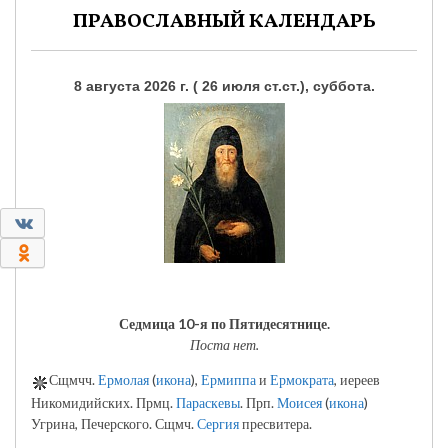
ПРАВОСЛАВНЫЙ КАЛЕНДАРЬ
8 августа 2026 г. ( 26 июля ст.ст.), суббота.
0
0
Седмица 10-я по Пятидесятнице.
Поста нет.
Сщмчч.
Ермолая
(
икона
),
Ермиппа
и
Ермократа
, иереев
Никомидийских. Прмц.
Параскевы
. Прп.
Моисея
(
икона
)
Угрина, Печерского. Сщмч.
Сергия
пресвитера.