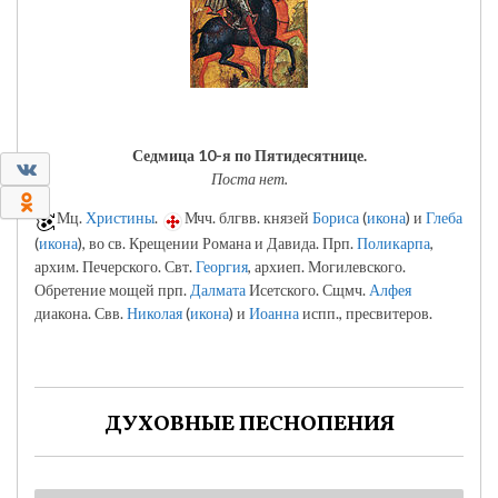
Седмица 10-я по Пятидесятнице.
0
Поста нет.
0
Мц.
Христины
.
Мчч. блгвв. князей
Бориса
(
икона
) и
Глеба
(
икона
), во св. Крещении Романа и Давида. Прп.
Поликарпа
,
архим. Печерского. Свт.
Георгия
, архиеп. Могилевского.
Обретение мощей прп.
Далмата
Исетского. Сщмч.
Алфея
диакона. Свв.
Николая
(
икона
) и
Иоанна
испп., пресвитеров.
ДУХОВНЫЕ ПЕСНОПЕНИЯ